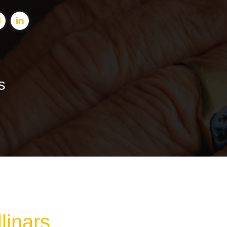
s
linars