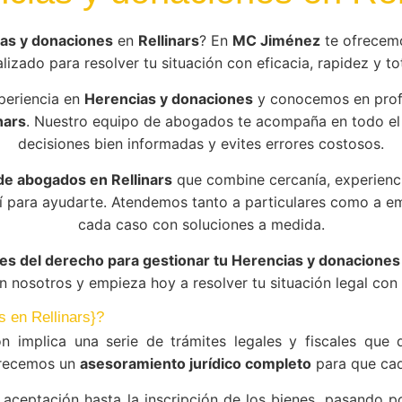
as y donaciones
en
Rellinars
? En
MC Jiménez
te ofrecemo
lizado para resolver tu situación con eficacia, rapidez y tot
periencia en
Herencias y donaciones
y conocemos en profu
nars
. Nuestro equipo de abogados te acompaña en todo e
decisiones bien informadas y evites errores costosos.
e abogados en Rellinars
que combine cercanía, experienc
í para ayudarte. Atendemos tanto a particulares como a 
cada caso con soluciones a medida.
es del derecho para gestionar tu Herencias y donaciones 
 nosotros y empieza hoy a resolver tu situación legal con 
s en Rellinars}?
ón implica una serie de trámites legales y fiscales que 
recemos un
asesoramiento jurídico completo
para que cad
aceptación hasta la inscripción de los bienes, pasando po