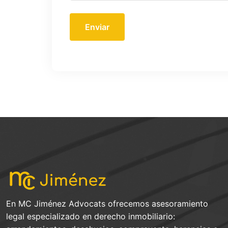
Enviar
En MC Jiménez Advocats ofrecemos asesoramiento
legal especializado en derecho inmobiliario: