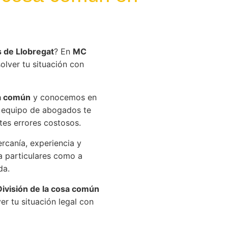
 de Llobregat
? En
MC
olver tu situación con
sa común
y conocemos en
o equipo de abogados te
es errores costosos.
canía, experiencia y
a particulares como a
da.
División de la cosa común
r tu situación legal con