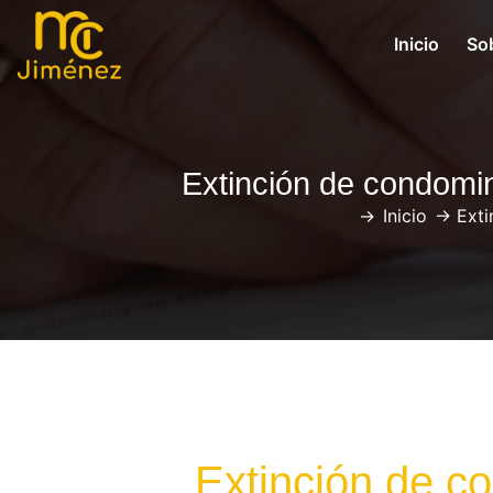
Inicio
So
Extinción de condomin
->
Inicio
->
Exti
Extinción de c