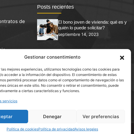
Posts recientes
ontratos de
El bono joven de vivienda: qué es y
quién lo puede solicitar?
septiembre 14, 2023
cio
Abogado de herencias y donaciones en
Gestionar consentimiento
Sabadell
 las mejores experiencias, utilizamos tecnologías como las cookies para
o acceder a la información del dispositivo. El consentimiento de estas
 nos permitirá procesar datos como el comportamiento de navegación o las
ones únicas en este sitio. No consentir o retirar el consentimiento, puede
tivamente a ciertas características y funciones.
s servicios
ceptar
Denegar
Ver preferencias
Política de cookies
Política de privacidad
Avisos legales