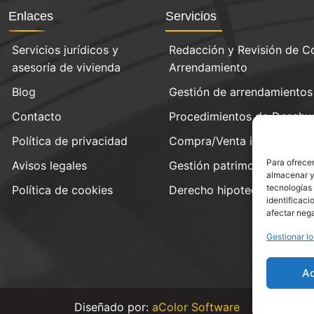
Enlaces
Servicios
Servicios jurídicos y
Redacción y Revisión de C
asesoría de vivienda
Arrendamiento
Blog
Gestión de arrendamientos
Contacto
Procedimientos de Desahu
Política de privacidad
Compra/Venta inmobiliaria
Para ofrecer
Avisos legales
Gestión patrimonial
almacenar y/
tecnologías
Política de cookies
Derecho hipotecario
identificaci
afectar nega
Gestionar lo
A
Diseñado por:
aColor Software