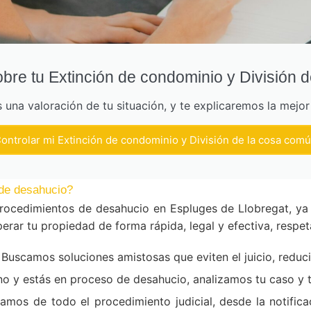
bre tu Extinción de condominio y División 
una valoración de tu situación, y te explicaremos la mejo
ontrolar mi Extinción de condominio y División de la cosa com
de desahucio?
rocedimientos de desahucio en Espluges de Llobregat, ya
erar tu propiedad de forma rápida, legal y efectiva, respe
Buscamos soluciones amistosas que eviten el juicio, reduc
ino y estás en proceso de desahucio, analizamos tu caso y
mos de todo el procedimiento judicial, desde la notificac