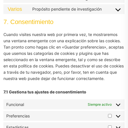
litespeed
to
Varios
Propósito pendiente de investigación
service
Consent
google-
to
7. Consentimiento
fonts
service
varios
Cuando visites nuestra web por primera vez, te mostraremos
una ventana emergente con una explicación sobre las cookies.
Tan pronto como hagas clic en «Guardar preferencias», aceptas
que usemos las categorías de cookies y plugins que has
seleccionado en la ventana emergente, tal y como se describe
en esta política de cookies. Puedes desactivar el uso de cookies
a través de tu navegador, pero, por favor, ten en cuenta que
nuestra web puede dejar de funcionar correctamente.
7.1 Gestiona tus ajustes de consentimiento
Funcional
Siempre activo
Preferencias
Preferen
Estadísticas