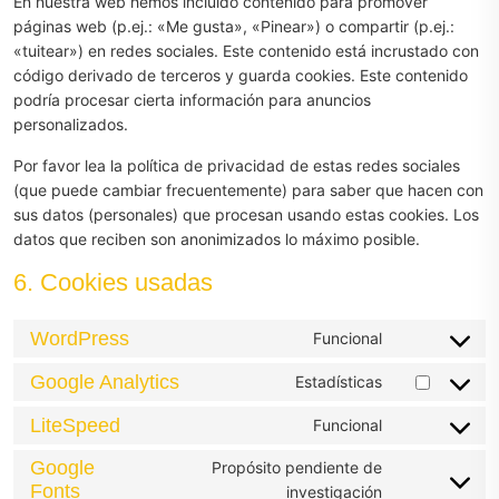
En nuestra web hemos incluido contenido para promover
páginas web (p.ej.: «Me gusta», «Pinear») o compartir (p.ej.:
«tuitear») en redes sociales. Este contenido está incrustado con
código derivado de terceros y guarda cookies. Este contenido
podría procesar cierta información para anuncios
personalizados.
Por favor lea la política de privacidad de estas redes sociales
(que puede cambiar frecuentemente) para saber que hacen con
sus datos (personales) que procesan usando estas cookies. Los
datos que reciben son anonimizados lo máximo posible.
6. Cookies usadas
WordPress
Funcional
Consent
to
Google Analytics
Estadísticas
Consent
service
to
wordpress
LiteSpeed
Funcional
Consent
service
to
Google
google-
Propósito pendiente de
service
Fonts
analytics
Consent
investigación