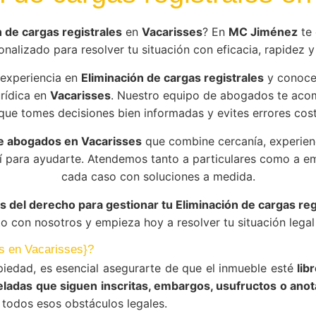
n de cargas registrales
en
Vacarisses
? En
MC Jiménez
te 
onalizado para resolver tu situación con eficacia, rapidez y 
experiencia en
Eliminación de cargas registrales
y conoce
urídica en
Vacarisses
. Nuestro equipo de abogados te aco
que tomes decisiones bien informadas y evites errores cos
e abogados en Vacarisses
que combine cercanía, experien
í para ayudarte. Atendemos tanto a particulares como a 
cada caso con soluciones a medida.
s del derecho para gestionar tu Eliminación de cargas reg
o con nosotros y empieza hoy a resolver tu situación legal 
os en Vacarisses}?
piedad, es esencial asegurarte de que el inmueble esté
lib
ladas que siguen inscritas, embargos, usufructos o ano
 todos esos obstáculos legales.