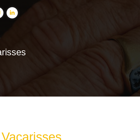
arisses
 Vacarisses