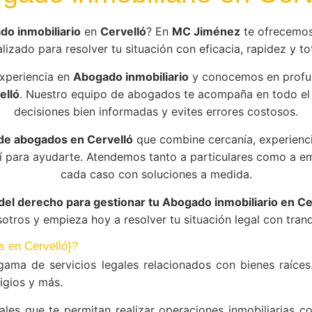
o inmobiliario
en
Cervelló
? En
MC Jiménez
te ofrecemos
lizado para resolver tu situación con eficacia, rapidez y tot
xperiencia en
Abogado inmobiliario
y conocemos en profun
elló
. Nuestro equipo de abogados te acompaña en todo el
decisiones bien informadas y evites errores costosos.
de abogados en Cervelló
que combine cercanía, experienc
í para ayudarte. Atendemos tanto a particulares como a 
cada caso con soluciones a medida.
del derecho para gestionar tu Abogado inmobiliario en Ce
otros y empieza hoy a resolver tu situación legal con tranq
s en Cervelló}?
ama de servicios legales relacionados con bienes raíce
igios y más.
ales que te permitan realizar operaciones inmobiliarias 