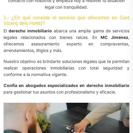
contacto con nosotros y empieza hoy a resolver tu situación
legal con tranquilidad.
1.- ¿En qué consiste el servicio que ofrecemos en Sant
Vicenç dels Horts}?
El
derecho inmobiliario
abarca una amplia gama de servicios
legales relacionados con bienes raíces. En
MC Jiménez
,
ofrecemos asesoramiento experto en compraventas,
arrendamientos, litigios y más.
Nuestro objetivo es brindarte soluciones legales que te permitan
realizar operaciones inmobiliarias con total seguridad y
conforme a la normativa vigente.
Confía en abogados especializados en derecho inmobiliario
para gestionar tus asuntos con profesionalismo y eficacia.