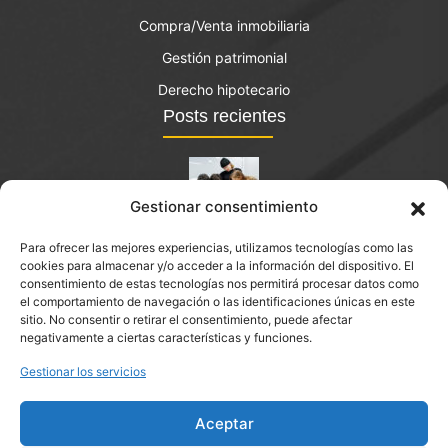
Compra/Venta inmobiliaria
Gestión patrimonial
Derecho hipotecario
Posts recientes
Gestionar consentimiento
El bono joven de vivienda: qué es y quién lo puede
Para ofrecer las mejores experiencias, utilizamos tecnologías como las
solicitar?
cookies para almacenar y/o acceder a la información del dispositivo. El
septiembre 14, 2023
consentimiento de estas tecnologías nos permitirá procesar datos como
el comportamiento de navegación o las identificaciones únicas en este
sitio. No consentir o retirar el consentimiento, puede afectar
Abogado inmobiliario en Palau-solità i Plegamans
negativamente a ciertas características y funciones.
Gestionar los servicios
Aceptar