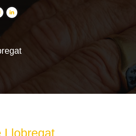
bregat
e Llobregat