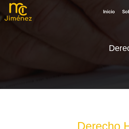
Inicio
So
Derec
Derecho Hi