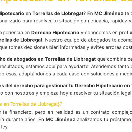
ipotecario
en
Torrellas de Llobregat
? En
MC Jiménez
te 
onalizado para resolver tu situación con eficacia, rapidez y 
xperiencia en
Derecho Hipotecario
y conocemos en profun
rellas de Llobregat
. Nuestro equipo de abogados te acomp
que tomes decisiones bien informadas y evites errores cos
o de abogados en Torrellas de Llobregat
que combine cer
esultados, estamos aquí para ayudarte. Atendemos tanto 
presas, adaptándonos a cada caso con soluciones a medi
es del derecho para gestionar tu Derecho Hipotecario en 
o con nosotros y empieza hoy a resolver tu situación legal 
s en Torrellas de Llobregat}?
ite financiero, pero en realidad es un contrato compl
ía durante años. En
MC Jiménez
analizamos tu préstamo 
ley.