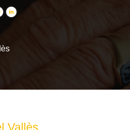
lès
l Vallès