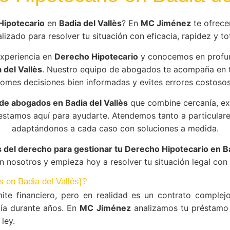
Hipotecario
en
Badia del Vallès
? En
MC Jiménez
te ofrece
lizado para resolver tu situación con eficacia, rapidez y tot
xperiencia en
Derecho Hipotecario
y conocemos en profun
 del Vallès
. Nuestro equipo de abogados te acompaña en 
tomes decisiones bien informadas y evites errores costosos
e abogados en Badia del Vallès
que combine cercanía, e
 estamos aquí para ayudarte. Atendemos tanto a particula
adaptándonos a cada caso con soluciones a medida.
 del derecho para gestionar tu Derecho Hipotecario en Ba
 nosotros y empieza hoy a resolver tu situación legal con 
s en Badia del Vallès}?
ite financiero, pero en realidad es un contrato compl
ía durante años. En
MC Jiménez
analizamos tu préstamo 
ley.