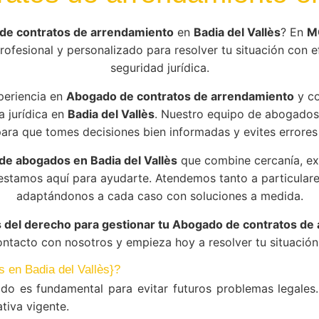
de contratos de arrendamiento
en
Badia del Vallès
? En
M
ofesional y personalizado para resolver tu situación con ef
seguridad jurídica.
periencia en
Abogado de contratos de arrendamiento
y c
a jurídica en
Badia del Vallès
. Nuestro equipo de abogados
ara que tomes decisiones bien informadas y evites errores
e abogados en Badia del Vallès
que combine cercanía, e
 estamos aquí para ayudarte. Atendemos tanto a particula
adaptándonos a cada caso con soluciones a medida.
s del derecho para gestionar tu Abogado de contratos de
ontacto con nosotros y empieza hoy a resolver tu situación 
s en Badia del Vallès}?
do es fundamental para evitar futuros problemas legales
tiva vigente.