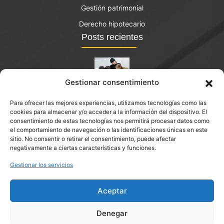
Gestión patrimonial
Derecho hipotecario
Posts recientes
Gestionar consentimiento
El bono joven de vivienda: qué es y quién lo puede
Para ofrecer las mejores experiencias, utilizamos tecnologías como las
solicitar?
cookies para almacenar y/o acceder a la información del dispositivo. El
septiembre 14, 2023
consentimiento de estas tecnologías nos permitirá procesar datos como
el comportamiento de navegación o las identificaciones únicas en este
sitio. No consentir o retirar el consentimiento, puede afectar
Eliminación de cargas registrales en Palau-solità i Plegamans
negativamente a ciertas características y funciones.
Gestionar los servicios
Aceptar
Denegar