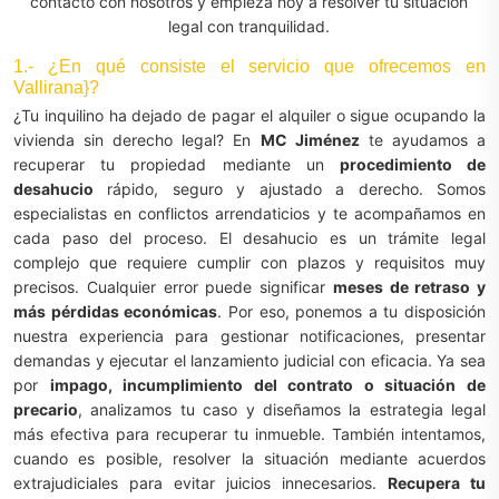
contacto con nosotros y empieza hoy a resolver tu situación
legal con tranquilidad.
1.- ¿En qué consiste el servicio que ofrecemos en
Vallirana}?
¿Tu inquilino ha dejado de pagar el alquiler o sigue ocupando la
vivienda sin derecho legal? En
MC Jiménez
te ayudamos a
recuperar tu propiedad mediante un
procedimiento de
desahucio
rápido, seguro y ajustado a derecho. Somos
especialistas en conflictos arrendaticios y te acompañamos en
cada paso del proceso. El desahucio es un trámite legal
complejo que requiere cumplir con plazos y requisitos muy
precisos. Cualquier error puede significar
meses de retraso y
más pérdidas económicas
. Por eso, ponemos a tu disposición
nuestra experiencia para gestionar notificaciones, presentar
demandas y ejecutar el lanzamiento judicial con eficacia. Ya sea
por
impago, incumplimiento del contrato o situación de
precario
, analizamos tu caso y diseñamos la estrategia legal
más efectiva para recuperar tu inmueble. También intentamos,
cuando es posible, resolver la situación mediante acuerdos
extrajudiciales para evitar juicios innecesarios.
Recupera tu