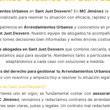
entos Urbanos
en
Sant Just Desvern
? En
MC Jiménez
te 
onalizado para resolver tu situación con eficacia, rapidez y 
periencia en
Arrendamientos Urbanos
y conocemos en pro
t Just Desvern
. Nuestro equipo de abogados te acompaña
e tomes decisiones bien informadas y evites errores costos
e abogados en Sant Just Desvern
que combine cercanía, 
 estamos aquí para ayudarte. Atendemos tanto a particula
adaptándonos a cada caso con soluciones a medida.
es del derecho para gestionar tu Arrendamientos Urbano
o con nosotros y empieza hoy a resolver tu situación legal 
os en Sant Just Desvern}?
a tienes uno en vigor, es fundamental contar con
asesoram
 Jiménez
, revisamos y redactamos contratos de arrenda
nes sean claras, justas y legales. Un contrato mal redact