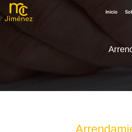
Inicio
So
Arren
Arrendami