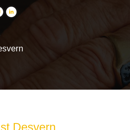
esvern
st Desvern