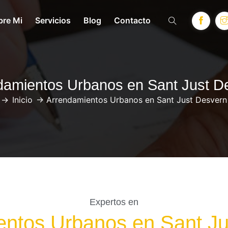
bre Mi
Servicios
Blog
Contacto
damientos Urbanos en Sant Just D
->
Inicio
->
Arrendamientos Urbanos en Sant Just Desvern
Expertos en
entos Urbanos en Sant Ju