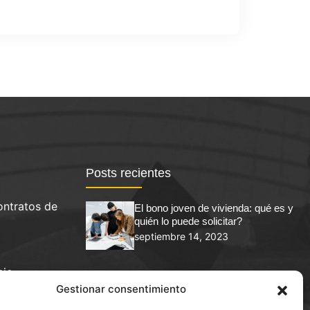
Posts recientes
ontratos de
El bono joven de vivienda: qué es y
quién lo puede solicitar?
septiembre 14, 2023
cio
Extinción de condominio y División de la
Gestionar consentimiento
cosa común en Molins de Rey