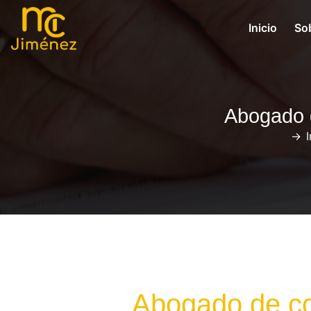
Inicio
So
Abogado d
->
I
Abogado de co