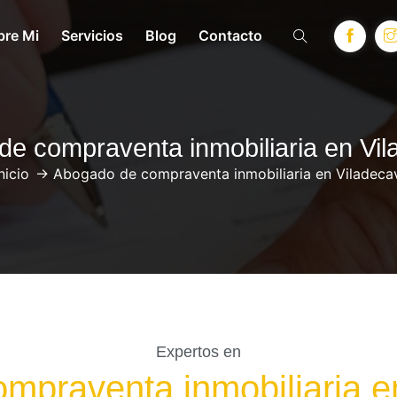
bre Mi
Servicios
Blog
Contacto
e compraventa inmobiliaria en Vil
nicio
->
Abogado de compraventa inmobiliaria en Viladecav
Expertos en
mpraventa inmobiliaria en