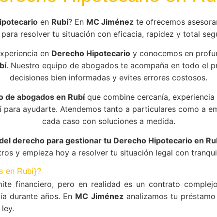
ipotecario
en
Rubí
? En
MC Jiménez
te ofrecemos asesoram
para resolver tu situación con eficacia, rapidez y total segu
xperiencia en
Derecho Hipotecario
y conocemos en profun
bí
. Nuestro equipo de abogados te acompaña en todo el p
decisiones bien informadas y evites errores costosos.
 de abogados en Rubí
que combine cercanía, experiencia
í para ayudarte. Atendemos tanto a particulares como a 
cada caso con soluciones a medida.
del derecho para gestionar tu Derecho Hipotecario en Ru
ros y empieza hoy a resolver tu situación legal con tranqui
os en Rubí}?
ite financiero, pero en realidad es un contrato compl
ía durante años. En
MC Jiménez
analizamos tu préstamo 
ley.