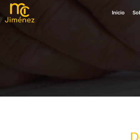
Inicio
So
D