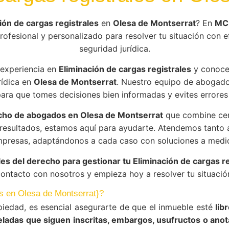
ión de cargas registrales
en
Olesa de Montserrat
? En
MC
ofesional y personalizado para resolver tu situación con ef
seguridad jurídica.
experiencia en
Eliminación de cargas registrales
y conoce
rídica en
Olesa de Montserrat
. Nuestro equipo de abogad
ara que tomes decisiones bien informadas y evites errores
ho de abogados en Olesa de Montserrat
que combine cerc
esultados, estamos aquí para ayudarte. Atendemos tanto 
presas, adaptándonos a cada caso con soluciones a medi
es del derecho para gestionar tu Eliminación de cargas r
contacto con nosotros y empieza hoy a resolver tu situación
os en Olesa de Montserrat}?
piedad, es esencial asegurarte de que el inmueble esté
lib
ladas que siguen inscritas, embargos, usufructos o ano