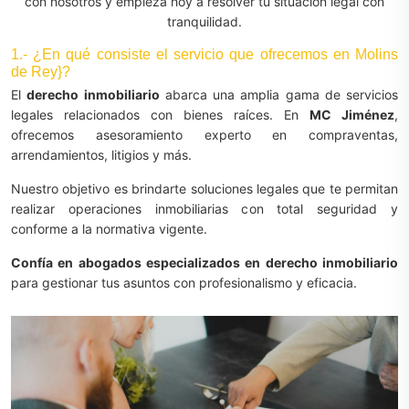
con nosotros y empieza hoy a resolver tu situación legal con
tranquilidad.
1.- ¿En qué consiste el servicio que ofrecemos en Molins
de Rey}?
El
derecho inmobiliario
abarca una amplia gama de servicios
legales relacionados con bienes raíces. En
MC Jiménez
,
ofrecemos asesoramiento experto en compraventas,
arrendamientos, litigios y más.
Nuestro objetivo es brindarte soluciones legales que te permitan
realizar operaciones inmobiliarias con total seguridad y
conforme a la normativa vigente.
Confía en abogados especializados en derecho inmobiliario
para gestionar tus asuntos con profesionalismo y eficacia.