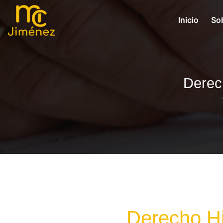
Inicio
So
Derech
Derecho Hi