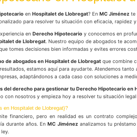
potecario
en
Hospitalet de Llobregat
? En
MC Jiménez
te
onalizado para resolver tu situación con eficacia, rapidez y 
xperiencia en
Derecho Hipotecario
y conocemos en profun
italet de Llobregat
. Nuestro equipo de abogados te acom
que tomes decisiones bien informadas y evites errores cos
o de abogados en Hospitalet de Llobregat
que combine ce
esultados, estamos aquí para ayudarte. Atendemos tanto 
presas, adaptándonos a cada caso con soluciones a medi
s del derecho para gestionar tu Derecho Hipotecario en H
o con nosotros y empieza hoy a resolver tu situación legal 
s en Hospitalet de Llobregat}?
ite financiero, pero en realidad es un contrato compl
ía durante años. En
MC Jiménez
analizamos tu préstamo 
ley.