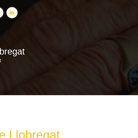
obregat
t
e Llobregat