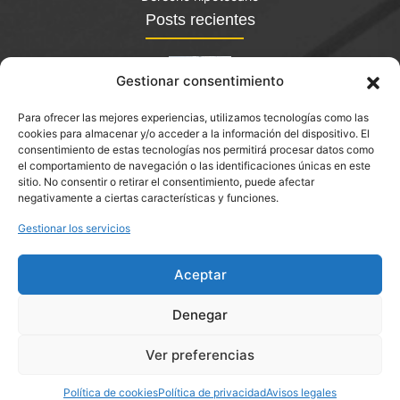
Posts recientes
Gestionar consentimiento
Para ofrecer las mejores experiencias, utilizamos tecnologías como las
El bono joven de vivienda: qué es y quién lo puede
cookies para almacenar y/o acceder a la información del dispositivo. El
solicitar?
consentimiento de estas tecnologías nos permitirá procesar datos como
el comportamiento de navegación o las identificaciones únicas en este
septiembre 14, 2023
sitio. No consentir o retirar el consentimiento, puede afectar
negativamente a ciertas características y funciones.
Abogado de extinción de condominio en Castellbisbal
Gestionar los servicios
Aceptar
Denegar
Ver preferencias
Diseñado por:
aColor Software
Política de cookies
Política de privacidad
Avisos legales